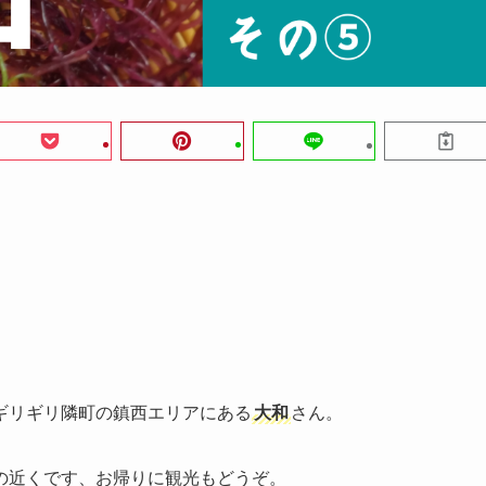
ギリギリ隣町の鎮西エリアにある
大和
さん。
の近くです、お帰りに観光もどうぞ。