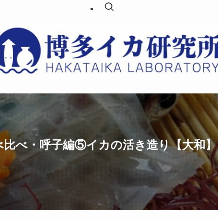
べ比べ・呼子編⑤イカの活き造り【大和】