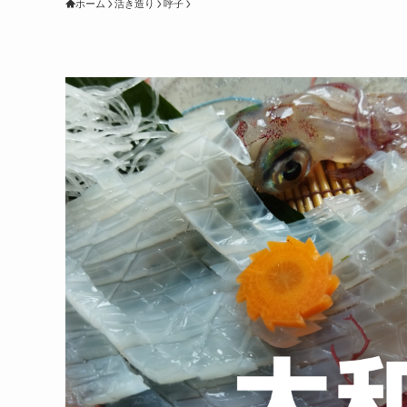
ホーム
活き造り
呼子