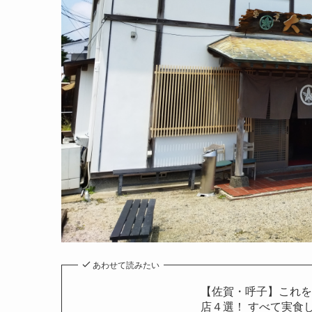
あわせて読みたい
【佐賀・呼子】これを
店４選！ すべて実食