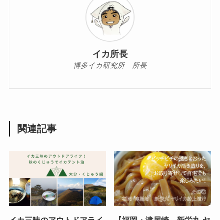
イカ所長
博多イカ研究所 所長
関連記事
イカ三昧のアウトドアライ
【福岡・津屋崎 新栄丸 ヤ