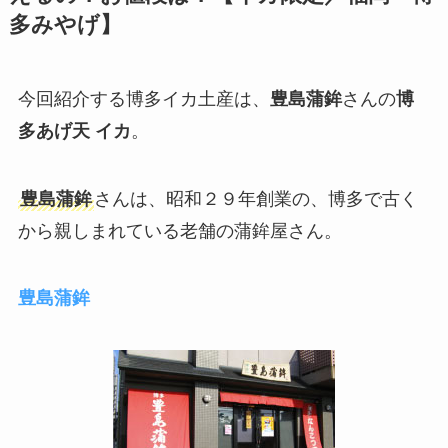
多みやげ】
今回紹介する博多イカ土産は、
豊島蒲鉾
さんの
博
多あげ天 イカ
。
豊島蒲鉾
さんは、昭和２９年創業の、博多で古く
から親しまれている老舗の蒲鉾屋さん。
豊島蒲鉾