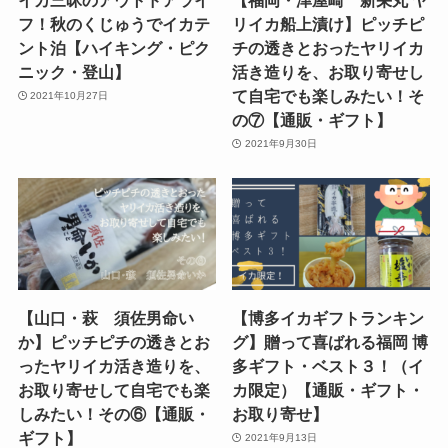
フ！秋のくじゅうでイカテ
リイカ船上漬け】ピッチピ
ント泊【ハイキング・ピク
チの透きとおったヤリイカ
ニック・登山】
活き造りを、お取り寄せし
て自宅でも楽しみたい！そ
2021年10月27日
の⑦【通販・ギフト】
2021年9月30日
【山口・萩 須佐男命い
【博多イカギフトランキン
か】ピッチピチの透きとお
グ】贈って喜ばれる福岡 博
ったヤリイカ活き造りを、
多ギフト・ベスト３！（イ
お取り寄せして自宅でも楽
カ限定）【通販・ギフト・
しみたい！その⑥【通販・
お取り寄せ】
ギフト】
2021年9月13日