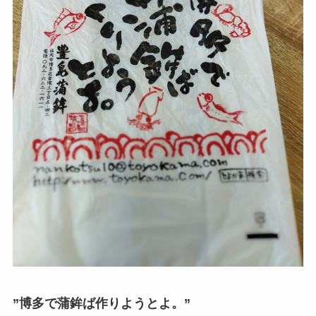
”博多で蒲鉾ば作りようとよ。”