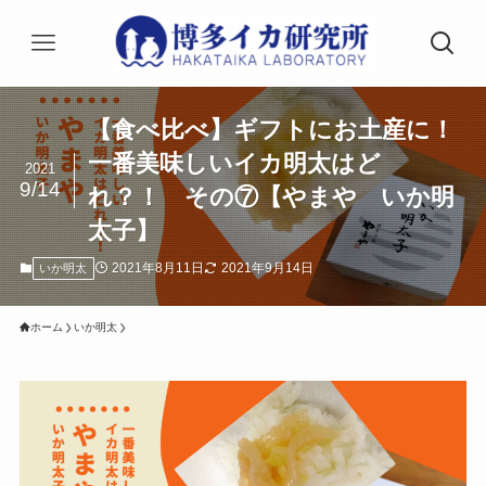
【食べ比べ】ギフトにお土産に！
一番美味しいイカ明太はど
2021
9/14
れ？！ その⑦【やまや いか明
太子】
2021年8月11日
2021年9月14日
いか明太
ホーム
いか明太