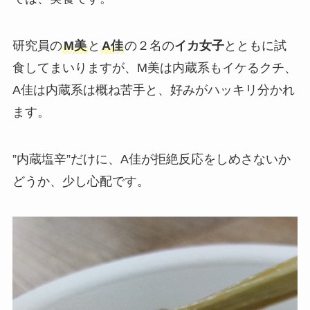
研究員の
M美
と
A佳
の２名の
イカ女子
とともに試
食してまいりますが、M美は内蔵系もイケるクチ、
A佳は内蔵系は概ね苦手と、好みがハッキリ分かれ
ます。
”内蔵塩辛”だけに、A佳が拒絶反応をしめさないか
どうか、少し心配です。