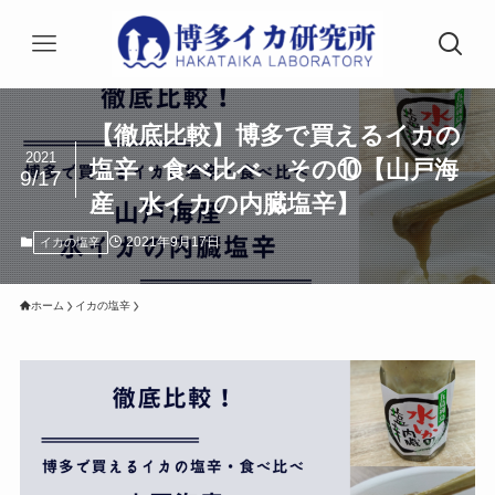
【徹底比較】博多で買えるイカの
2021
塩辛・食べ比べ その⑩【山戸海
9/17
産 水イカの内臓塩辛】
2021年9月17日
イカの塩辛
ホーム
イカの塩辛