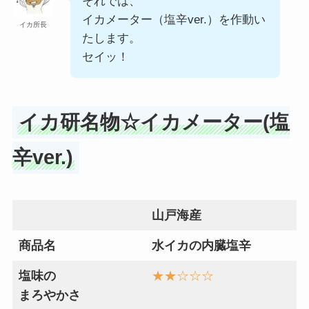
それでは、
イカメーター（塩辛ver.）を作動い
イカ所長
たします。
セイッ！
イカ研名物☆イカメーター(塩
辛ver.)
山戸海産
商品名
水イカの内臓塩辛
塩味の
★★
☆
☆☆
まろやかさ