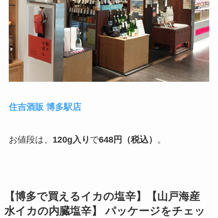
住吉酒販 博多駅店
お値段は、
120g入り
で
648円（税込）
。
【博多で買えるイカの塩辛】【
山戸海産
水イカの内臓塩辛
】 パッケージをチェッ