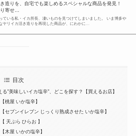
活き造りを、自宅でも楽しめるスペシャルな商品を発見！
取り寄せ…
っている私・イカ所長、凄いものを見つけてしまいました。 いま博多や
なヤリイカ活き造りを再現した商品が、にわかに…
目次
る”美味しいイカ塩辛”、どこを探す？【買えるお店】
！【桃屋 いか塩辛】
！【セブンイレブン じっくり熟成させた いか塩辛】
【 天ぷら ひらお 】
！【木屋 いかの塩辛】