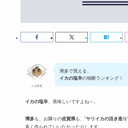
博多で買える、
イカの塩辛
の独断ランキング！
イカ所長
イカの塩辛
、美味しいですよね～。
博多
も、お隣りの
佐賀県
も、”
ヤリイカの活き造り
多く作られていいなかったりします。