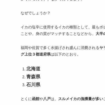
なぜでしょうか？
イカの塩辛に使用するイカの種類として、最もポピ
ことや、身の質がマッチすることなどから、
大半
福岡や佐賀で多く水揚げされ盛んに消費される
ヤ
グ上位３都道府県
は以下のとおり。
北海道
青森県
石川県
とくに
函館
や
八戸
は、
スルメイカの漁獲量が多い