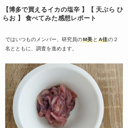
【博多で買えるイカの塩辛 】【
天ぷら ひ
らお
】 食べてみた感想レポート
ではいつものメンバー、研究員の
M美
と
A佳
の２
名とともに、調査を進めます。