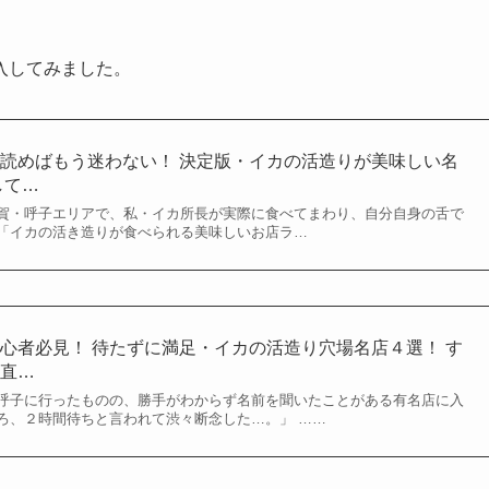
入してみました。
読めばもう迷わない！ 決定版・イカの活造りが美味しい名
して…
賀・呼子エリアで、私・イカ所長が実際に食べてまわり、自分自身の舌で
「イカの活き造りが食べられる美味しいお店ラ…
心者必見！ 待たずに満足・イカの活造り穴場名店４選！ す
正直…
呼子に行ったものの、勝手がわからず名前を聞いたことがある有名店に入
ろ、２時間待ちと言われて渋々断念した…。」 ……