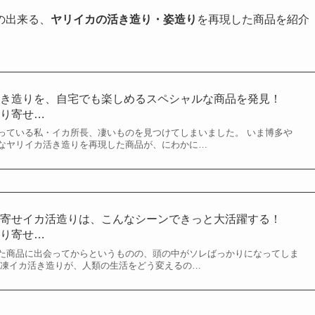
の出来る、
ヤリイカの活き造り・姿造り
を再現した商品を紹介
活き造りを、自宅でも楽しめるスペシャルな商品を発見！
取り寄せ…
っている私・イカ所長、凄いものを見つけてしまいました。 いま博多や
なヤリイカ活き造りを再現した商品が、にわかに…
り寄せイカ活造りは、こんなシーンできっと大活躍する！
取り寄せ…
た商品に出会ってからというものの、頭の中がソレばっかりになってしま
冷凍イカ活き造りが、人類の生活をどう変えるの…