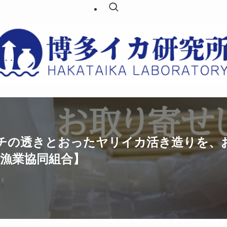
チの透きとおったヤリイカ活き造りを、
海漁業協同組合】